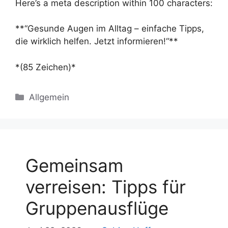
Here’s a meta description within 100 characters:
**“Gesunde Augen im Alltag – einfache Tipps,
die wirklich helfen. Jetzt informieren!“**
*(85 Zeichen)*
Kategorien
Allgemein
Gemeinsam
verreisen: Tipps für
Gruppenausflüge