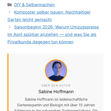
Kategorien
DIY & Selbermachen
Komposter selber bauen: Nachhaltiger
Garten leicht gemacht
Saisonbeginn 2026: Warum Umzugspreise
im April spürbar anziehen — und was Sie als
Privatkunde dagegen tun können
ÜBER DEN AUTOR
Sabine Hoffmann
Sabine Hoffmann ist leidenschaftliche
Gartenexpertin und Biologin mit über 15 Jahren
Erfahrung in der naturnahen Gartengestaltung. Die