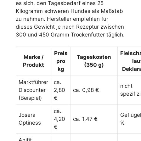
es sich, den Tagesbedarf eines 25
Kilogramm schweren Hundes als Maßstab
zu nehmen. Hersteller empfehlen für
dieses Gewicht je nach Rezeptur zwischen
300 und 450 Gramm Trockenfutter täglich.
Preis
Fleisch
Marke /
Tageskosten
pro
lau
Produkt
(350 g)
kg
Deklar
Marktführer
ca.
nicht
Discounter
2,80
ca. 0,98 €
spezifizi
(Beispiel)
€
ca.
Josera
Geflüge
4,20
ca. 1,47 €
Optiness
%
€
Anifit