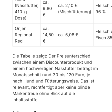
ca.
(Nassfutter,
ca. 2,10 €
Fleisch
9,80
410-g-
(Mischfütterung)
96 %
€
Dose)
Orijen
ca.
Fleisch
Regional
14,50
ca. 5,08 €
Fisch 8
Red
€
Die Tabelle zeigt: Der Preisunterschied
zwischen einem Discounterprodukt und
einem hochwertigen Nassfutter beträgt im
Monatsschnitt rund 30 bis 120 Euro, je
nach Hund und Fütterungsweise. Das ist
relevant, rechtfertigt aber keine blinde
Markentreue ohne Blick auf die
Inhaltsstoffe.