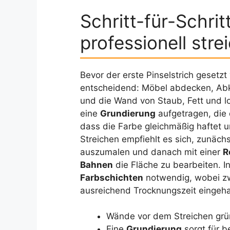
Schritt-für-Schri
professionell stre
Bevor der erste Pinselstrich gesetzt 
entscheidend: Möbel abdecken, Ab
und die Wand von Staub, Fett und l
eine
Grundierung
aufgetragen, die 
dass die Farbe gleichmäßig haftet un
Streichen empfiehlt es sich, zunäch
auszumalen und danach mit einer
R
Bahnen
die Fläche zu bearbeiten. I
Farbschichten
notwendig, wobei zw
ausreichend Trocknungszeit eingeha
Wände vor dem Streichen grün
Eine
Grundierung
sorgt für b