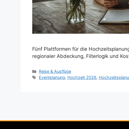
Fünf Plattformen für die Hochzeitsplanung
regionaler Abdeckung, Filterlogik und Kos
Kategorien
Reise & Ausflüge
Schlagwörter
Eventplanung
,
Hochzeit 2026
,
Hochzeitsplan