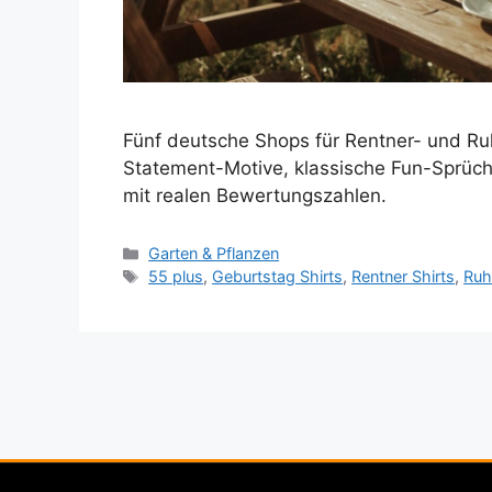
Fünf deutsche Shops für Rentner- und Ru
Statement-Motive, klassische Fun-Sprüc
mit realen Bewertungszahlen.
Kategorien
Garten & Pflanzen
Schlagwörter
55 plus
,
Geburtstag Shirts
,
Rentner Shirts
,
Ruh