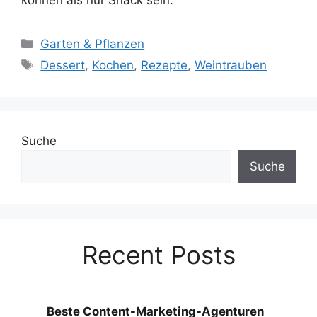
Kategorien
Garten & Pflanzen
Schlagwörter
Dessert
,
Kochen
,
Rezepte
,
Weintrauben
Suche
Suche
Recent Posts
Beste Content-Marketing-Agenturen