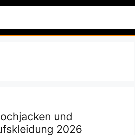
artseite
Garten & Pflanzen
Natur & Wildnis
Reise
Kochjacken und
fskleidung 2026