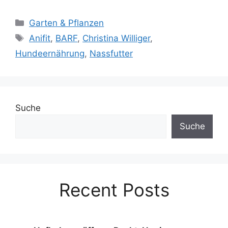
Kategorien
Garten & Pflanzen
Schlagwörter
Anifit
,
BARF
,
Christina Williger
,
Hundeernährung
,
Nassfutter
Suche
Suche
Recent Posts