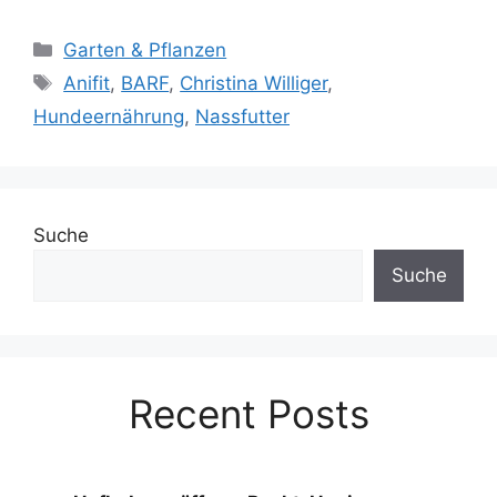
Kategorien
Garten & Pflanzen
Schlagwörter
Anifit
,
BARF
,
Christina Williger
,
Hundeernährung
,
Nassfutter
Suche
Suche
Recent Posts