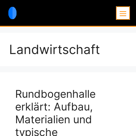
Zum
Inhalt
Men
springen
Landwirtschaft
Rundbogenhalle
erklärt: Aufbau,
Materialien und
typische