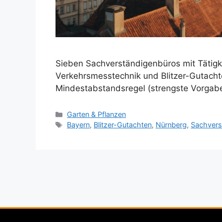
Sieben Sachverständigenbüros mit Tätig
Verkehrsmesstechnik und Blitzer-Gutacht
Mindestabstandsregel (strengste Vorgabe
Kategorien
Garten & Pflanzen
Schlagwörter
Bayern
,
Blitzer-Gutachten
,
Nürnberg
,
Sachvers