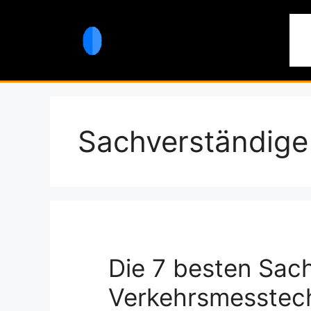
Zum
Inhalt
St
springen
Sachverständige
Die 7 besten Sac
Verkehrsmesstech