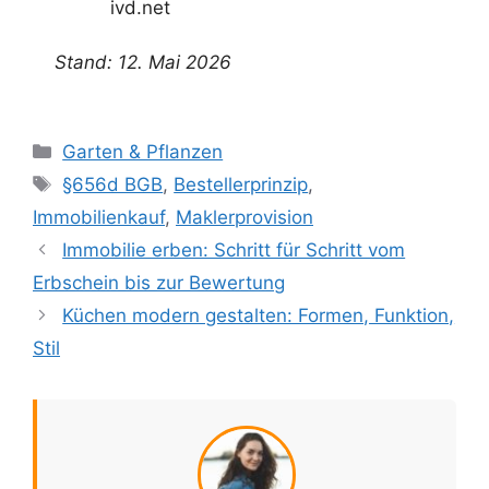
ivd.net
Stand: 12. Mai 2026
Kategorien
Garten & Pflanzen
Schlagwörter
§656d BGB
,
Bestellerprinzip
,
Immobilienkauf
,
Maklerprovision
Immobilie erben: Schritt für Schritt vom
Erbschein bis zur Bewertung
Küchen modern gestalten: Formen, Funktion,
Stil