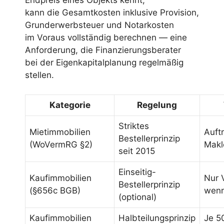
Endpreis eines Objekts kennt,
kann die Gesamtkosten inklusive Provision,
Grunderwerbsteuer und Notarkosten
im Voraus vollständig berechnen — eine
Anforderung, die Finanzierungsberater
bei der Eigenkapitalplanung regelmäßig
stellen.
Kategorie
Regelung
Striktes
Mietimmobilien
Auft
Bestellerprinzip
(WoVermRG §2)
Makl
seit 2015
Einseitig-
Kaufimmobilien
Nur 
Bestellerprinzip
(§656c BGB)
wenn
(optional)
Kaufimmobilien
Halbteilungsprinzip
Je 5