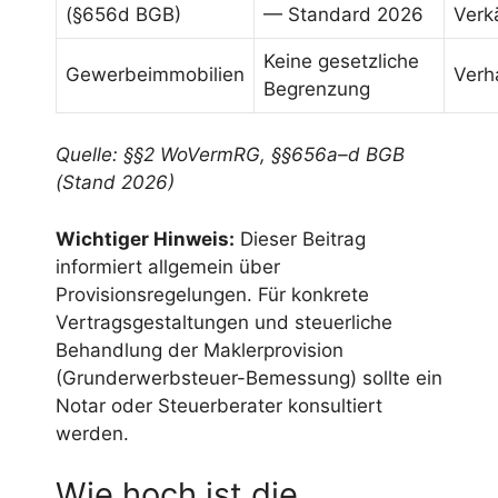
(§656d BGB)
— Standard 2026
Verk
Keine gesetzliche
Gewerbeimmobilien
Verh
Begrenzung
Quelle: §§2 WoVermRG, §§656a–d BGB
(Stand 2026)
Wichtiger Hinweis:
Dieser Beitrag
informiert allgemein über
Provisionsregelungen. Für konkrete
Vertragsgestaltungen und steuerliche
Behandlung der Maklerprovision
(Grunderwerbsteuer-Bemessung) sollte ein
Notar oder Steuerberater konsultiert
werden.
Wie hoch ist die