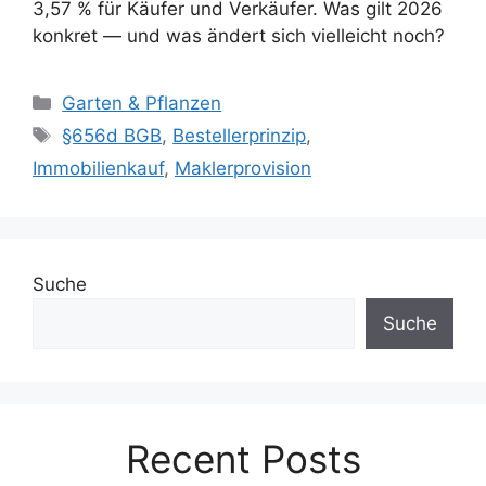
3,57 % für Käufer und Verkäufer. Was gilt 2026
konkret — und was ändert sich vielleicht noch?
Kategorien
Garten & Pflanzen
Schlagwörter
§656d BGB
,
Bestellerprinzip
,
Immobilienkauf
,
Maklerprovision
Suche
Suche
Recent Posts